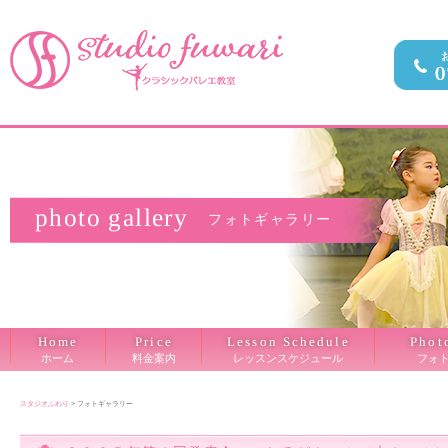
photo gallery
フォトギャラリー
Lesson Schedule
Phot
Home
Price
レッスンスケジュール
フォ
料金案内
ホーム
スタジオふわり
>
フォトギャラリー